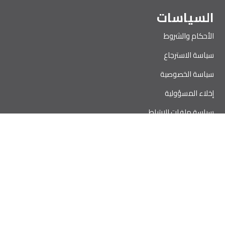
السياسات
الأحكام والشروط
سياسة الاسترجاع
سياسة الخصوصية
إخلاء المسؤولية
سياسة ملفات الارتباط
سياسة الاستخدام المقبول
لنبقى على إتصال
انضم إلى 20000 شخص آخر واحصل على إجابات حول كيفية تحسين
عملك وتأمينك ومواردك البشرية والمزيد